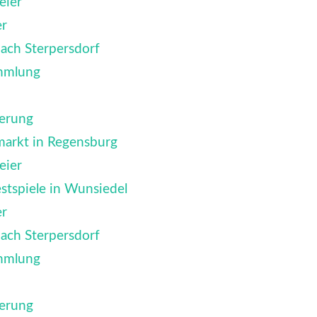
eier
er
ach Sterpersdorf
mmlung
erung
arkt in Regensburg
eier
stspiele in Wunsiedel
er
ach Sterpersdorf
mmlung
erung