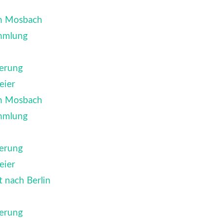
ch Mosbach
mmlung
erung
eier
ch Mosbach
mmlung
erung
eier
 nach Berlin
erung