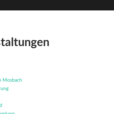
staltungen
ch Mosbach
rung
d
mmlung