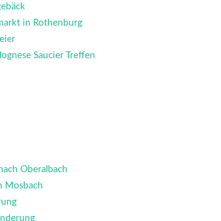
gebäck
arkt in Rothenburg
eier
ognese Saucier Treffen
nach Oberalbach
ch Mosbach
rung
anderung