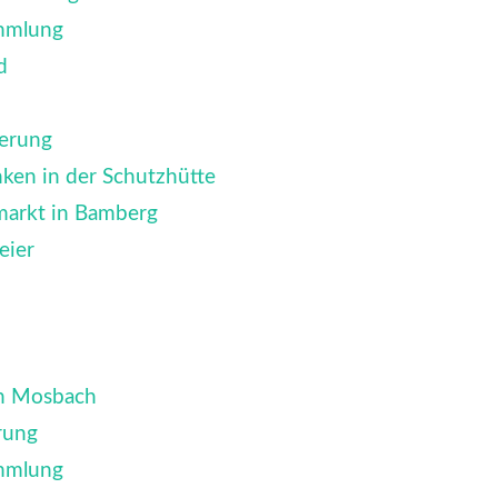
mmlung
d
erung
ken in der Schutzhütte
markt in Bamberg
eier
ch Mosbach
rung
mmlung