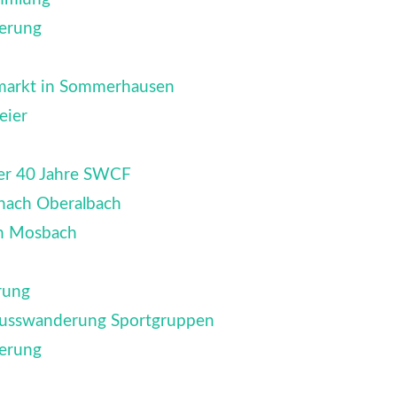
erung
markt in Sommerhausen
eier
ier 40 Jahre SWCF
nach Oberalbach
ch Mosbach
rung
lusswanderung Sportgruppen
erung