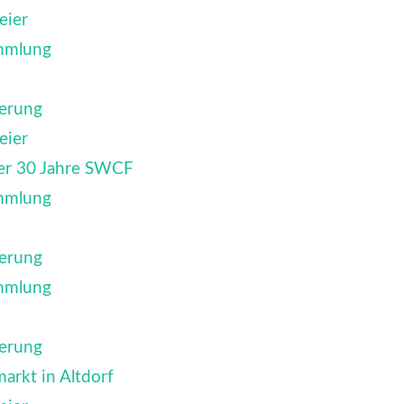
eier
mmlung
erung
eier
ier 30 Jahre SWCF
mmlung
erung
mmlung
erung
rkt in Altdorf