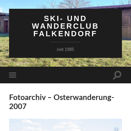
SKI- UND
WANDERCLUB
FALKENDORF
seit 1985
Suchfe
Mobile-
ein-/a
Menü
ein-/ausblenden
Fotoarchiv – Osterwanderung-
2007