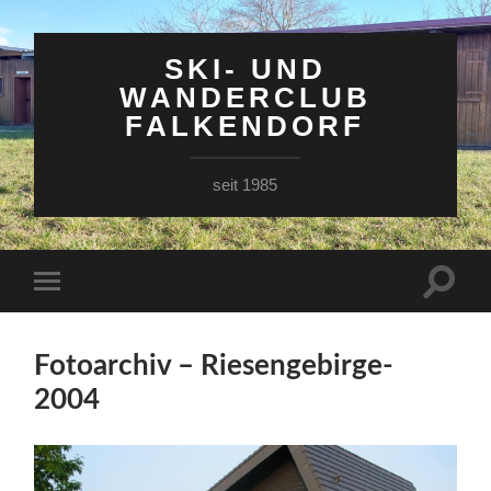
SKI- UND
WANDERCLUB
FALKENDORF
seit 1985
Suchfe
Mobile-
ein-/a
Menü
ein-/ausblenden
Fotoarchiv – Riesengebirge-
2004